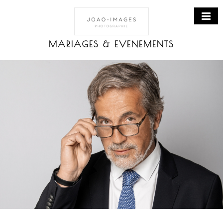
Accueil
MARIAGES & EVENEMENTS
Mariages
Événements
Portraits
Portraits corporate
Portraits de famille
Architecture
Livre d’or
Galeries