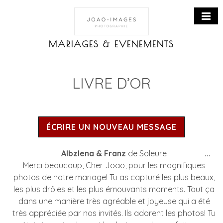
Accueil
MARIAGES & EVENEMENTS
Mariages
Événements
LIVRE D’OR
Portraits
Portraits corporate
Portraits de famille
Architecture
Livre d’or
Galeries
Ou
Albzlena & Franz
de
Soleure
...
cet
Merci beaucoup, Cher Joao, pour les magnifiques
boî
photos de notre mariage! Tu as capturé les plus beaux,
mé
les plus drôles et les plus émouvants moments. Tout ça
dans une manière très agréable et joyeuse qui a été
très appréciée par nos invités. Ils adorent les photos! Tu