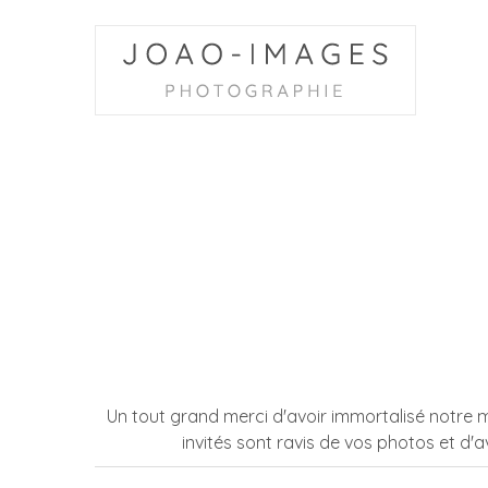
ACCUEIL
MARIAGES
ÉVÉNEMENTS
PORTRAITS
ARCHITECTURE
LIVRE
D’OR
GALERIES
Un tout grand merci d'avoir immortalisé notre ma
invités sont ravis de vos photos et d'