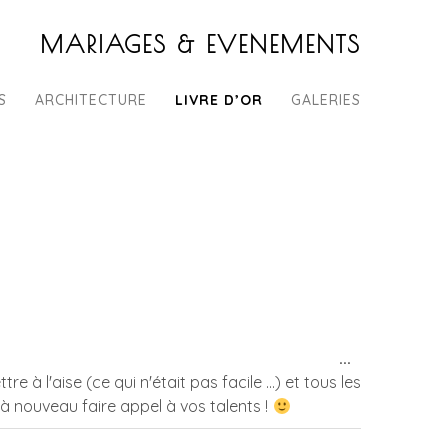
MARIAGES & EVENEMENTS
S
ARCHITECTURE
LIVRE D’OR
GALERIES
Ouvrir/Ferm
...
cette
 l'aise (ce qui n'était pas facile ...) et tous les
boîte
'à nouveau faire appel à vos talents !
méta.