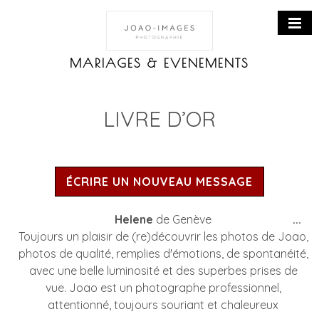
Accueil
MARIAGES & EVENEMENTS
Mariages
Événements
LIVRE D’OR
Portraits
Portraits corporate
Portraits de famille
Architecture
Livre d’or
Galeries
Ou
Helene
de
Genève
...
cet
Toujours un plaisir de (re)découvrir les photos de Joao,
boî
photos de qualité, remplies d'émotions, de spontanéité,
mé
avec une belle luminosité et des superbes prises de
vue. Joao est un photographe professionnel,
attentionné, toujours souriant et chaleureux